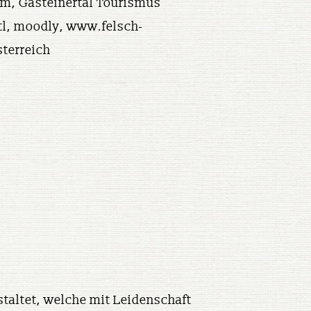
om, Gasteinertal Tourismus
tl, moodly, www.felsch-
terreich
taltet, welche mit Leidenschaft