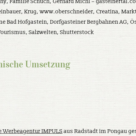
hy, Familie Schuch, Gerhard Michl – gasteinertal.c
inbauer, Krug, www.oberschneider, Creatina, Mark
e Bad Hofgastein, Dorfgasteiner Bergbahnen AG, Ös
Tourismus,
Salzwelten,
Shutterstock
nische Umsetzung
ce Werbeagentur IMPULS
aus Radstadt im Pongau ges