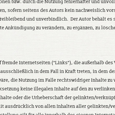
nen bzw. durch die Nutzung fehlerhafter und unvol
n, sofern seitens des Autors kein nachweislich vors
reibleibend und unverbindlich. Der Autor behält es s
 Ankündigung zu verändern, zu ergänzen, zu lösche
f fremde Internetseiten (“Links”), die außerhalb d
ausschließlich in dem Fall in Kraft treten, in dem d
e, die Nutzung im Falle rechtswidriger Inhalte zu v
setzung keine illegalen Inhalte auf den zu verlinke
nhalte oder die Urheberschaft der gelinkten/verknüpf
mit ausdrücklich von allen Inhalten aller gelinkten/v