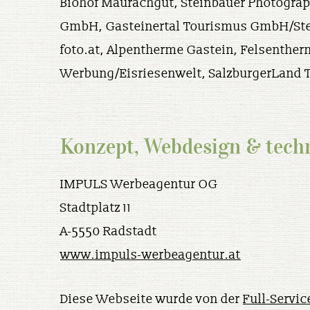
Biohof Maurachgut,
Steinbauer Photograp
GmbH,
Gasteinertal Tourismus GmbH/Ste
foto.at,
Alpentherme Gastein, Felsentherm
Werbung/Eisriesenwelt,
SalzburgerLand 
Konzept, Webdesign & tech
IMPULS Werbeagentur OG
Stadtplatz 11
A-5550 Radstadt
www.impuls-werbeagentur.at
Diese Webseite wurde von der
Full-Servi