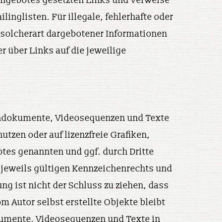
etangebotes gesetzten Links und Verweise
nglisten. Für illegale, fehlerhafte oder
 solcherart dargebotener Informationen
er über Links auf die jeweilige
 Tondokumente, Videosequenzen und Texte
tzen oder auf lizenzfreie Grafiken,
tes genannten und ggf. durch Dritte
jeweils gültigen Kennzeichenrechts und
g ist nicht der Schluss zu ziehen, dass
m Autor selbst erstellte Objekte bleibt
okumente, Videosequenzen und Texte in