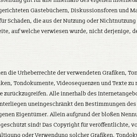
tellung gilt für alle innerhalb des eigenen Intern
erichteten Gästebüchern, Diskussionsforen und Maili
für Schäden, die aus der Nutzung oder Nichtnutzung
Seite, auf welche verwiesen wurde, nicht derjenige, d
tionen die Urheberrechte der verwendeten Grafiken,
fiken, Tondokumente, Videosequenzen und Texte zu nu
zurückzugreifen. Alle innerhalb des Internetangebo
nterliegen uneingeschränkt den Bestimmungen des 
genen Eigentümer. Allein aufgrund der bloßen Nennun
eschützt sind! Das Copyright für veröffentlichte, vo
elfältigung oder Verwendung solcher Grafiken, Tond