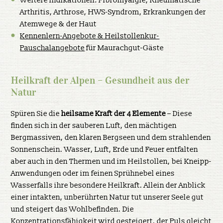
Weitere Indikationen: Fibromyalgie, Rheumatische
Arthritis, Arthrose, HWS-Syndrom, Erkrankungen der
Atemwege & der Haut
Kennenlern-Angebote & Heilstollenkur-
Pauschalangebote
für Maurachgut-Gäste
Heilkraft der Alpen – Gesundheit aus der
Natur
Spüren Sie die
heilsame Kraft der 4 Elemente
– Diese
finden sich in der sauberen Luft, den mächtigen
Bergmassiven, den klaren Bergseen und dem strahlenden
Sonnenschein. Wasser, Luft, Erde und Feuer entfalten
aber auch in den Thermen und im Heilstollen, bei Kneipp-
Anwendungen oder im feinen Sprühnebel eines
Wasserfalls ihre besondere Heilkraft. Allein der Anblick
einer intakten, unberührten Natur tut unserer Seele gut
und steigert das Wohlbefinden. Die
Konzentrationsfähigkeit wird gesteigert, der Puls gleicht