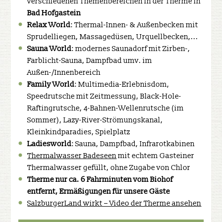
verschiedenen Themenbereichen in der Therme in
Bad Hofgastein
Relax World
: Thermal-Innen- & Außenbecken mit
Sprudelliegen, Massagedüsen, Urquellbecken,...
Sauna World
: modernes Saunadorf mit Zirben-,
Farblicht-Sauna, Dampfbad umv. im
Außen-/Innenbereich
Family World
: Multimedia-Erlebnisdom,
Speedrutsche mit Zeitmessung, Black-Hole-
Raftingrutsche, 4-Bahnen-Wellenrutsche (im
Sommer), Lazy-River-Strömungskanal,
Kleinkindparadies, Spielplatz
Ladiesworld
: Sauna, Dampfbad, Infrarotkabinen
Thermalwasser Badeseen
mit echtem Gasteiner
Thermalwasser gefüllt, ohne Zugabe von Chlor
Therme nur ca. 6 Fahrminuten vom Biohof
entfernt, Ermäßigungen für unsere Gäste
SalzburgerLand wirkt – Video der Therme ansehen