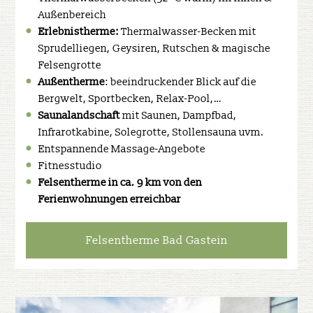
Außenbereich
Erlebnistherme:
Thermalwasser-Becken mit
Sprudelliegen,
Geysiren, Rutschen & magische
Felsengrotte
Außentherme
: beeindruckender Blick auf die
Bergwelt, Sportbecken, Relax-Pool,…
Saunalandschaft
mit Saunen, Dampfbad,
Infrarotkabine, Solegrotte, Stollensauna uvm.
Entspannende Massage-Angebote
Fitnesstudio
Felsentherme in ca. 9 km von den
Ferienwohnungen erreichbar
Felsentherme Bad Gastein