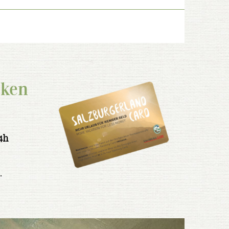
cken
4h
.