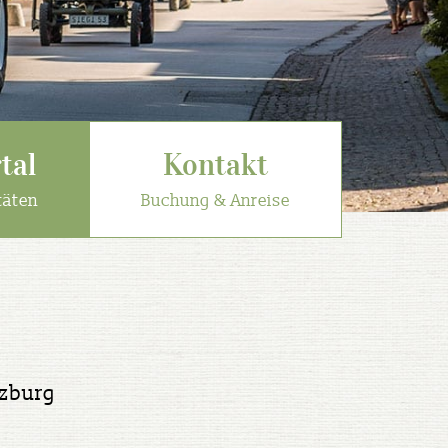
tal
Kontakt
täten
Buchung & Anreise
lzburg